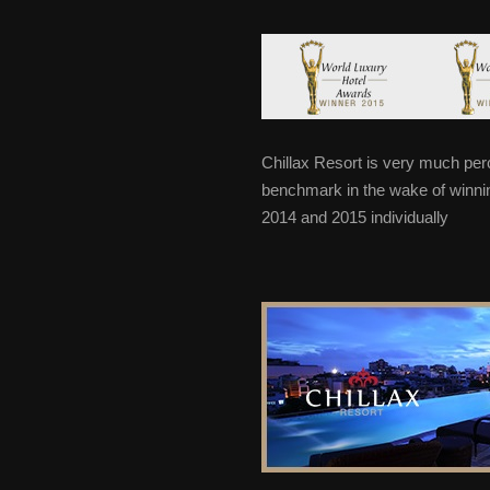
Chillax Resort is very much perc
benchmark in the wake of winning
2014 and 2015 individually