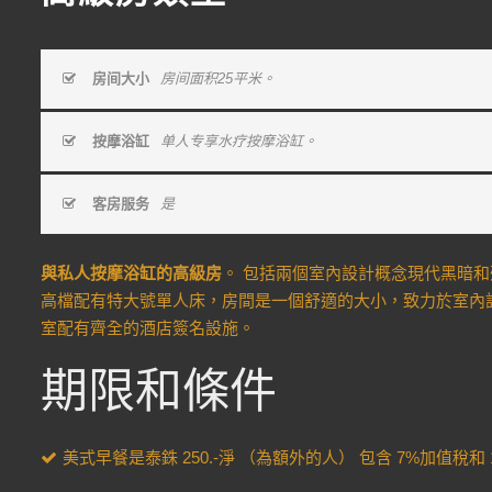
房间大小
房间面积25平米。
按摩浴缸
单人专享水疗按摩浴缸。
客房服务
是
與私人按摩浴缸的高級房
。 包括兩個室內設計概念現代黑暗
高檔配有特大號單人床，房間是一個舒適的大小，致力於室內
室配有齊全的酒店簽名設施。
期限和條件
美式早餐是泰銖 250.-淨 （為額外的人） 包含 7%加值稅和