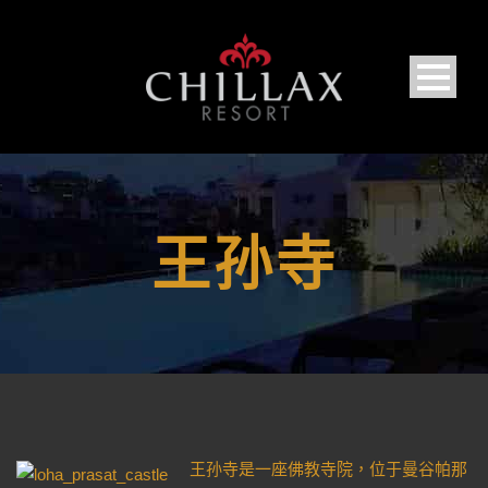
王孙寺
王孙寺是一座佛教寺院，位于曼谷帕那