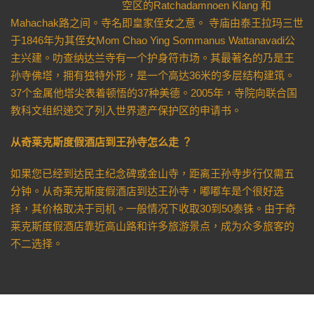
空区的Ratchadamnoen Klang 和
Mahachak路之间。寺名即皇家侄女之意。 寺庙由泰王拉玛三世
于1846年为其侄女Mom Chao Ying Sommanus Wattanavadi公
主兴建。叻查纳达兰寺有一个护身符市场。其最著名的乃是王
孙寺佛塔，拥有独特外形，是一个高达36米的多层结构建筑。
37个金属他塔尖表着顿悟的37种美德。2005年，寺院向联合国
教科文组织递交了列入世界遗产保护区的申请书。
从奇莱克斯度假酒店到王孙寺怎么走 ？
如果您已经到达民主纪念碑或金山寺，距离王孙寺步行仅需五
分钟。从奇莱克斯度假酒店到达王孙寺，嘟嘟车是个很好选
择，其价格取决于司机。一般情况下收取30到50泰铢。由于奇
莱克斯度假酒店靠近高山路和许多旅游景点，成为众多旅客的
不二选择。